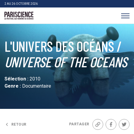
>Aller au contenu
Panneau de gestion des cookies
2 AU 26 OCTOBRE 2026
Pariscience
L'UNIVERS DES OCÉANS /
UNIVERSE OF THE OCEANS
Sélection :
2010
Genre :
Documentaire
PARTAGER
RETOUR
Lien
Facebook
Twit