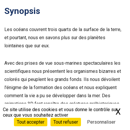
Synopsis
Les océans couvrent trois quarts de la surface de la terre,
et pourtant, nous en savons plus sur des planètes
lointaines que sur eux.
Avec des prises de vue sous-marines spectaculaires les
scientifiques nous présentent les organismes bizarres et
colorés qui peuplent les grands fonds. Ils nous dévoilent
l'énigme de la formation des océans et nous expliquent
comment la vie a pu se développer dans la mer. Des
animations 3D font renaître des créatures préhistoriques
Ce site utilise des cookies et vous donne le contrôle sur
X
Ma
disparues depuis des millions d'années, et dont l'histoire a
ceux que vous souhaitez activer
une grande signification pour l'humanité.
Tout accepter
Tout refuser
Personnaliser