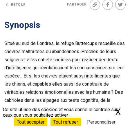
PARTAGER
RETOUR
Lien
Facebook
Twit
Synopsis
Situé au sud de Londres, le refuge Buttercups recueille des
chèvres maltraitées ou abandonnées. Proches de leurs
soigneurs, elles ont été choisies pour réaliser des tests
d’intelligence qui révolutionnent les connaissances sur leur
espèce... Et si les chèvres étaient aussi intelligentes que
les chiens, et capables elles aussi de construire de
véritables relations émotionnelles avec les humains ? Des
cabrioles dans les alpages aux tests cognitifs, de la
réussite d’un concours caprin à l’image incongrue d’un
Ce site utilise des cookies et vous donne le contrôle sur
X
Ma
ceux que vous souhaitez activer
troupeau perché dans un Arganier, ce film analyse comment
Tout accepter
Tout refuser
Personnaliser
la chèvre s’est adaptée au contact des humains dans