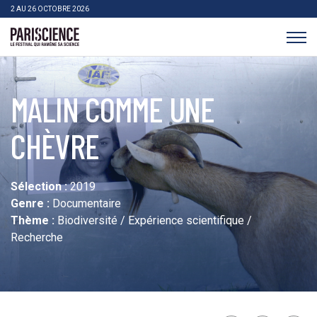
>Aller au contenu
Panneau de gestion des cookies
2 AU 26 OCTOBRE 2026
Pariscience
MALIN COMME UNE
CHÈVRE
Sélection :
2019
Genre :
Documentaire
Thème :
Biodiversité / Expérience scientifique /
Recherche