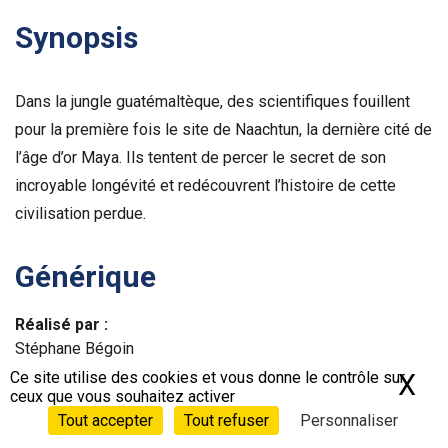
Synopsis
Dans la jungle guatémaltèque, des scientifiques fouillent
pour la première fois le site de Naachtun, la dernière cité de
l’âge d’or Maya. Ils tentent de percer le secret de son
incroyable longévité et redécouvrent l’histoire de cette
civilisation perdue.
Générique
Réalisé par :
Stéphane Bégoin
Ce site utilise des cookies et vous donne le contrôle sur
X
Ma
ceux que vous souhaitez activer
Écrit par :
Tout accepter
Tout refuser
Personnaliser
Stéphane Bégoin