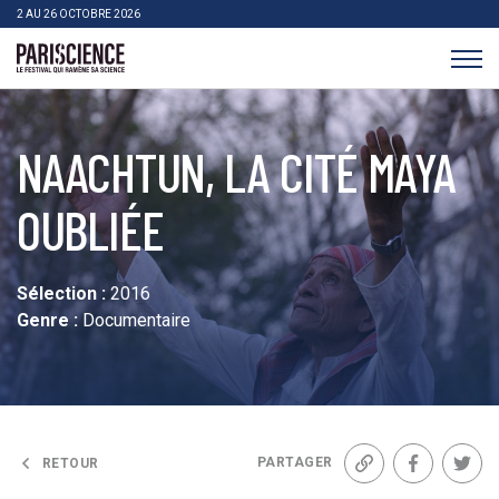
>Aller au contenu
Panneau de gestion des cookies
2 AU 26 OCTOBRE 2026
Pariscience
NAACHTUN, LA CITÉ MAYA
OUBLIÉE
Sélection :
2016
Genre :
Documentaire
PARTAGER
RETOUR
Lien
Facebook
Twit