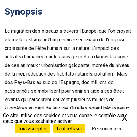
Synopsis
La migration des oiseaux à travers l'Europe, que l'on croyait
éternelle, est aujourd'hui menacée en raison de l'emprise
croissante de l'être humain sur la nature. L'impact des
activités humaines sur le sauvage met en danger la survie
de ces animaux : urbanisation galopante, montée du niveau
de la mer, réduction des habitats naturels, pollution... Mais
des Pays-Bas au sud de l'Espagne, des milliers de
passionnés se mobilisent pour venir en aide à ces êtres
vivants qui parcourent souvent plusieurs milliers de
kilomètres au péril de leur vie. Qu'elles soient bécasseaux,
Ce site utilise des cookies et vous donne le contrôle sur
X
Ma
oies, spatules blanches ou encore petit duc, ces
ceux que vous souhaitez activer
différentes espèces sont confrontées, tout au long de leur
Tout accepter
Tout refuser
Personnaliser
parcours, à de nombreux défis. Biologistes, écologue, garde