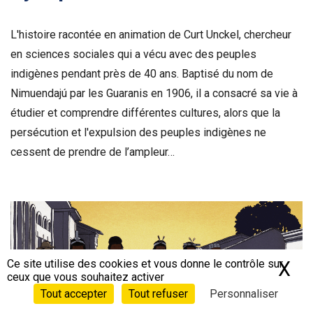
L'histoire racontée en animation de Curt Unckel, chercheur
en sciences sociales qui a vécu avec des peuples
indigènes pendant près de 40 ans. Baptisé du nom de
Nimuendajú par les Guaranis en 1906, il a consacré sa vie à
étudier et comprendre différentes cultures, alors que la
persécution et l'expulsion des peuples indigènes ne
cessent de prendre de l’ampleur…
Voir la bande-annonce
Ce site utilise des cookies et vous donne le contrôle sur
X
Ma
ceux que vous souhaitez activer
Tout accepter
Tout refuser
Personnaliser