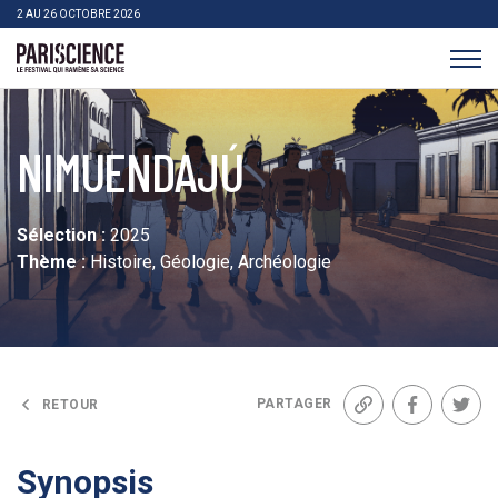
>Aller au contenu
Panneau de gestion des cookies
2 AU 26 OCTOBRE 2026
Pariscience
NIMUENDAJÚ
Sélection :
2025
Thème :
Histoire, Géologie, Archéologie
PARTAGER
RETOUR
Lien
Facebook
Twit
Synopsis