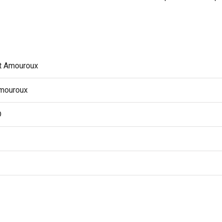
t Amouroux
mouroux
D