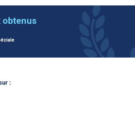
x obtenus
éciale
sur :