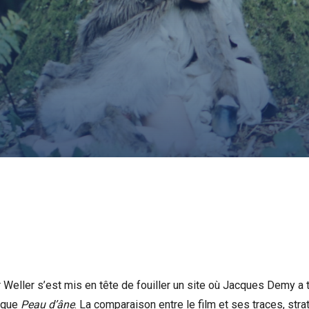
r Weller s’est mis en tête de fouiller un site où Jacques Demy a 
ique
Peau d’âne
. La comparaison entre le film et ses traces, stra