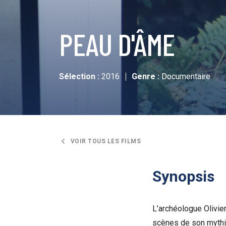
PEAU D'ÂME
Sélection :
2016
Genre :
Documentaire
VOIR TOUS LES FILMS
Synopsis
L’archéologue Olivie
scènes de son myth