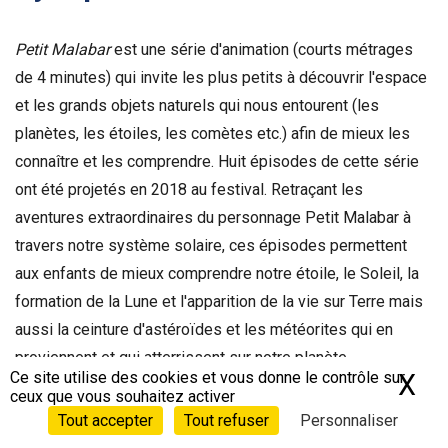
Petit Malabar
est une série d'animation (courts métrages
de 4 minutes) qui invite les plus petits à découvrir l'espace
et les grands objets naturels qui nous entourent (les
planètes, les étoiles, les comètes etc.) afin de mieux les
connaître et les comprendre. Huit épisodes de cette série
ont été projetés en 2018 au festival. Retraçant les
aventures extraordinaires du personnage Petit Malabar à
travers notre système solaire, ces épisodes permettent
aux enfants de mieux comprendre notre étoile, le Soleil, la
formation de la Lune et l'apparition de la vie sur Terre mais
aussi la ceinture d'astéroïdes et les météorites qui en
proviennent et qui atterrissent sur notre planète.
Ce site utilise des cookies et vous donne le contrôle sur
X
Ma
ceux que vous souhaitez activer
Générique
Tout accepter
Tout refuser
Personnaliser