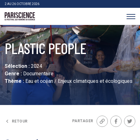
>Aller au contenu
Panneau de gestion des cookies
2 AU 26 OCTOBRE 2026
Pariscience
PLASTIC PEOPLE
Sélection :
2024
Genre :
Documentaire
Thème :
Eau et océan / Enjeux climatiques et écologiques
PARTAGER
RETOUR
Lien
Facebook
Twit