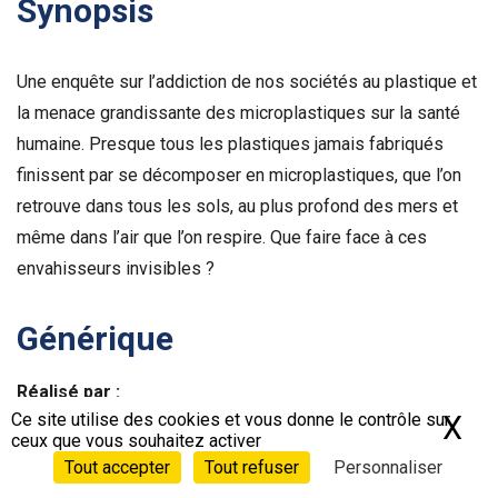
Synopsis
Une enquête sur l’addiction de nos sociétés au plastique et
la menace grandissante des microplastiques sur la santé
humaine. Presque tous les plastiques jamais fabriqués
finissent par se décomposer en microplastiques, que l’on
retrouve dans tous les sols, au plus profond des mers et
même dans l’air que l’on respire. Que faire face à ces
envahisseurs invisibles ?
Générique
Réalisé par :
Ben Addelman
Ce site utilise des cookies et vous donne le contrôle sur
X
Ma
ceux que vous souhaitez activer
Tout accepter
Tout refuser
Personnaliser
Écrit par :