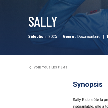
SALLY
Sélection :
2025
Genre :
Documentaire
VOIR TOUS LES FILMS
Synopsis
Sally Ride a été la 
inébranlable, elle a t