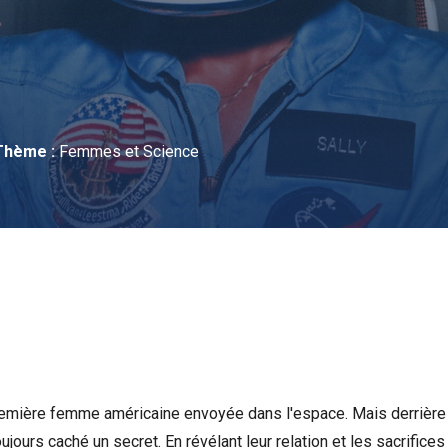
Thème :
Femmes et Science
première femme américaine envoyée dans l'espace. Mais derrièr
oujours caché un secret. En révélant leur relation et les sacrifices 