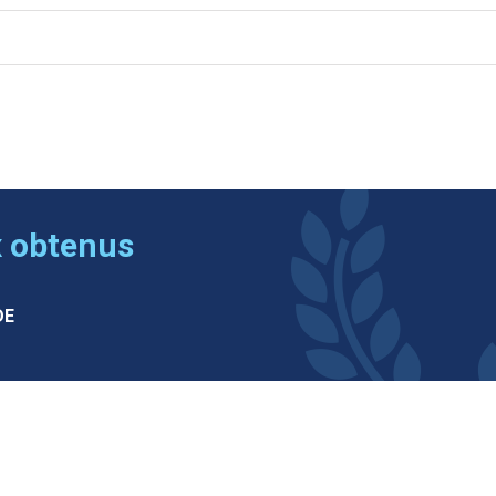
x obtenus
DE