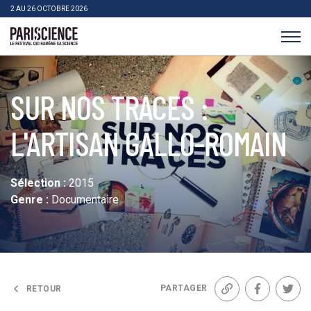
>Aller au contenu
Panneau de gestion des cookies
2 AU 26 OCTOBRE 2026
Pariscience
SUR NOS TRACES :
L'ARTISAN GALLO-ROMAIN
Sélection :
2015
Genre :
Documentaire
PARTAGER
RETOUR
Lien
Facebook
Twit