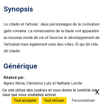
Synopsis
Le citadin et l’artisan : deux personnages de la civilisation
gallo-romaine. La romanisation de la Gaule voit apparaitre
un nouveau mode de vie et favorise le développement de
l’artisanat mais également celui des villes. Et qui dit ville,
dit citadin.
Générique
Réalisé par :
Agnès Molia, Clémence Lutz et Nathalie Laville
Ce site utilise des cookies et vous donne le contrôle sur
X
Ma
ceux que vous souhaitez activer
Écrit par :
Tout accepter
Tout refuser
Personnaliser
Agnès Molia, Clémence Lutz et Nathalie Laville