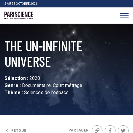
>Aller au contenu
Panneau de gestion des cookies
2 AU 26 OCTOBRE 2026
Pariscience
THE UN-INFINITE
UNIVERSE
Sélection :
2020
Genre :
Documentaire, Court métrage
Thème :
Sciences de l'espace
PARTAGER
RETOUR