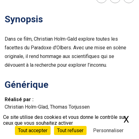
Lien
Facebook
Twit
Synopsis
Dans ce film, Christian Holm-Gald explore toutes les
facettes du Paradoxe d’Olbers. Avec une mise en scène
originale, il rend hommage aux scientifiques qui se
dévouent à la recherche pour explorer l’inconnu.
Générique
Réalisé par :
Christian Holm-Glad, Thomas Torjussen
Ce site utilise des cookies et vous donne le contrôle sur
X
Ma
Écrit par :
ceux que vous souhaitez activer
Christian Holm-Glad
Tout accepter
Tout refuser
Personnaliser