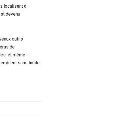
s localisent à
est devenu
veaux outils
méras de
oles, et même
emblent sans limite.