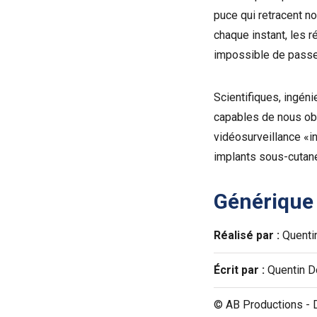
puce qui retracent n
chaque instant, les 
impossible de passer
Scientifiques, ingéni
capables de nous obs
vidéosurveillance «i
implants sous-cutané
Générique
Réalisé par :
Quenti
Écrit par :
Quentin D
© AB Productions - 