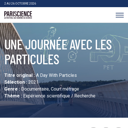
>Aller au contenu
Panneau de gestion des cookies
2 AU 26 OCTOBRE 2026
Pariscience
UNE JOURNÉE AVEC LES
PARTICULES
Titre original :
A Day With Particles
Sélection :
2021
Genre :
Documentaire, Court métrage
Thème :
Expérience scientifique / Recherche