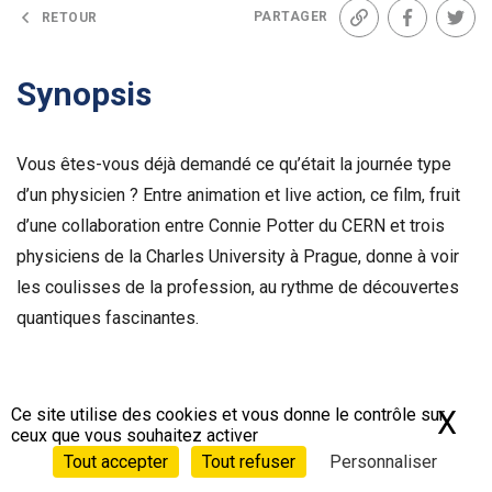
PARTAGER
RETOUR
Lien
Facebook
Twit
Synopsis
Vous êtes-vous déjà demandé ce qu’était la journée type
d’un physicien ? Entre animation et live action, ce film, fruit
d’une collaboration entre Connie Potter du CERN et trois
physiciens de la Charles University à Prague, donne à voir
les coulisses de la profession, au rythme de découvertes
quantiques fascinantes.
Ce site utilise des cookies et vous donne le contrôle sur
X
Ma
ceux que vous souhaitez activer
Tout accepter
Tout refuser
Personnaliser