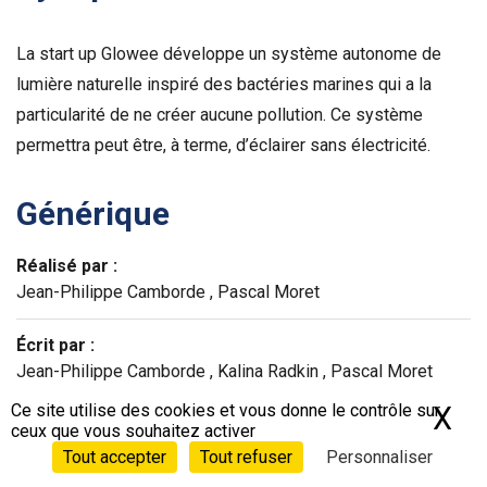
La start up Glowee développe un système autonome de
lumière naturelle inspiré des bactéries marines qui a la
particularité de ne créer aucune pollution. Ce système
permettra peut être, à terme, d’éclairer sans électricité.
Générique
Réalisé par :
Jean-Philippe Camborde , Pascal Moret
Écrit par :
Jean-Philippe Camborde , Kalina Radkin , Pascal Moret
Ce site utilise des cookies et vous donne le contrôle sur
X
Ma
© La belle Société Production - ANRU - Universcience -
ceux que vous souhaitez activer
CNRS - Inserm - France Télévisions - A way to wake up -
Tout accepter
Tout refuser
Personnaliser
Ceebios - Ville de Sentis - MNHN - Biomimicry Europa