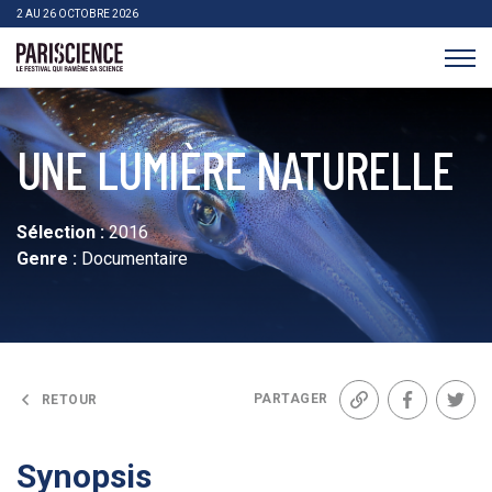
>Aller au contenu
Panneau de gestion des cookies
2 AU 26 OCTOBRE 2026
Pariscience
UNE LUMIÈRE NATURELLE
Sélection :
2016
Genre :
Documentaire
PARTAGER
RETOUR
Lien
Facebook
Twit
Synopsis