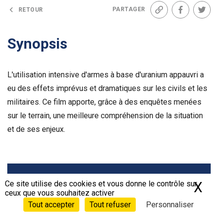
PARTAGER
RETOUR
Lien
Facebook
Twit
Synopsis
L'utilisation intensive d'armes à base d'uranium appauvri a
eu des effets imprévus et dramatiques sur les civils et les
militaires. Ce film apporte, grâce à des enquêtes menées
sur le terrain, une meilleure compréhension de la situation
et de ses enjeux.
Voir la bande-annonce
Ce site utilise des cookies et vous donne le contrôle sur
X
Ma
ceux que vous souhaitez activer
Tout accepter
Tout refuser
Personnaliser