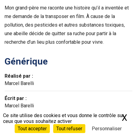
Mon grand-père me raconte une histoire qu’il a inventée et
me demande de la transposer en film. À cause de la
pollution, des pesticides et autres substances toxiques,
une abeille décide de quitter sa ruche pour partir à la
recherche d’un lieu plus confortable pour vivre.
Générique
Réalisé par :
Marcel Barelli
Écrit par :
Marcel Barelli
Ce site utilise des cookies et vous donne le contrôle sur
X
Ma
© Nadasdy Film - RSI Radiotelevisione Svizzera - SRG SSR
ceux que vous souhaitez activer
- Foliascope
Tout accepter
Tout refuser
Personnaliser