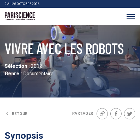
>Aller au contenu
Panneau de gestion des cookies
2 AU 26 OCTOBRE 2026
Pariscience
VIVRE AVEC LES ROBOTS
Sélection :
2012
Genre :
Documentaire
PARTAGER
RETOUR
Lien
Facebook
Twit
Synopsis