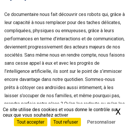
Ce documentaire nous fait découvrir ces robots qui, grâce à
leur capacité à nous remplacer pour des taches délicates,
compliquées, physiques ou ennuyeuses, grâce à leurs
performances en terme d’interactions et de communication,
deviennent progressivement des acteurs majeurs de nos
sociétés. Sans même nous en rendre compte, nous faisons
sans cesse appel à eux et avec les progrès de
l’intelligence artificielle, ils sont sur le point de s’immiscer
encore davantage dans notre quotidien. Sommes-nous
prêts à côtoyer ces androïdes aussi intimement, à les
laisser s’occuper de nos familles, et même pourquoi pas,
prendre parfois notre place ? Qu’on les redoute ou qu’on les
Ce site utilise des cookies et vous donne le contrôle sur
X
Ma
attende avec impatience, il semble bien qu’à l’avenir,
ceux que vous souhaitez activer
humains et robots soient voués à cohabiter ensemble.
Tout accepter
Tout refuser
Personnaliser