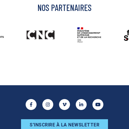
NOS PARTENAIRES
ur les réseaux sociaux
Facebook
Instagram
Vimeo
Linkedin
Youtube
S'INSCRIRE À LA NEWSLETTER