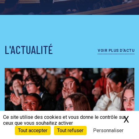
L'ACTUALITÉ
VOIR PLUS D'ACTU
Ce site utilise des cookies et vous donne le contrôle sur
X
Ma
ceux que vous souhaitez activer
Tout accepter
Tout refuser
Personnaliser