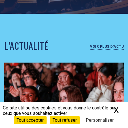
L'ACTUALITÉ
VOIR PLUS D'ACTU
Ce site utilise des cookies et vous donne le contrôle sur
X
Ma
ceux que vous souhaitez activer
Tout accepter
Tout refuser
Personnaliser