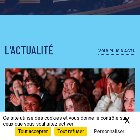
L'ACTUALITÉ
VOIR PLUS D'ACTU
Ce site utilise des cookies et vous donne le contrôle sur
X
Ma
ceux que vous souhaitez activer
Tout accepter
Tout refuser
Personnaliser