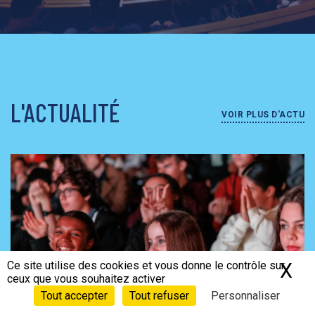
L'ACTUALITÉ
VOIR PLUS D'ACTU
Ce site utilise des cookies et vous donne le contrôle sur
X
Ma
ceux que vous souhaitez activer
Tout accepter
Tout refuser
Personnaliser