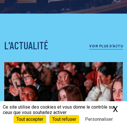
L'ACTUALITÉ
VOIR PLUS D'ACTU
Ce site utilise des cookies et vous donne le contrôle sur
X
Ma
ceux que vous souhaitez activer
Tout accepter
Tout refuser
Personnaliser