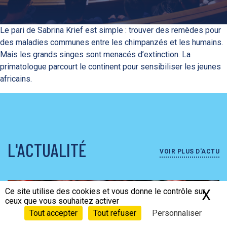
Le pari de Sabrina Krief est simple : trouver des remèdes pour
des maladies communes entre les chimpanzés et les humains.
Mais les grands singes sont menacés d’extinction. La
primatologue parcourt le continent pour sensibiliser les jeunes
africains.
L'ACTUALITÉ
VOIR PLUS D'ACTU
Ce site utilise des cookies et vous donne le contrôle sur
X
Ma
ceux que vous souhaitez activer
Tout accepter
Tout refuser
Personnaliser