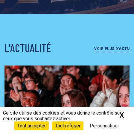
L'ACTUALITÉ
VOIR PLUS D'ACTU
Ce site utilise des cookies et vous donne le contrôle sur
X
Ma
ceux que vous souhaitez activer
Tout accepter
Tout refuser
Personnaliser