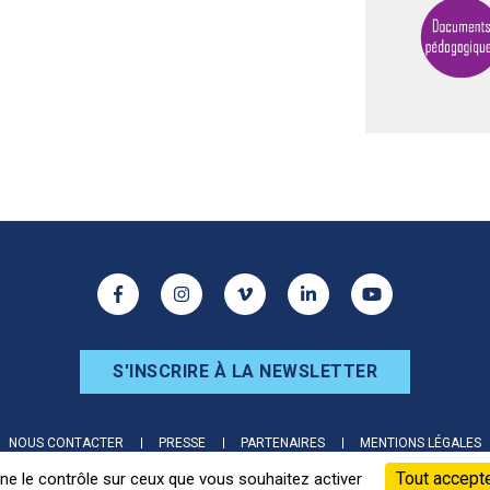
ur les réseaux sociaux
Facebook
Instagram
Vimeo
Linkedin
Youtube
S'INSCRIRE À LA NEWSLETTER
NOUS CONTACTER
PRESSE
PARTENAIRES
MENTIONS LÉGALES
Tout accept
nne le contrôle sur ceux que vous souhaitez activer