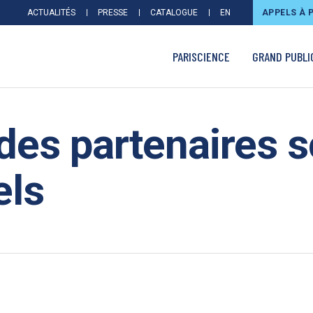
ACTUALITÉS
PRESSE
CATALOGUE
EN
APPELS À 
PARISCIENCE
GRAND PUBLI
es partenaires s
els