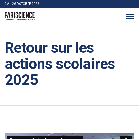
>Aller au contenu
Panneau de gestion des cookies
2 AU 26 OCTOBRE 2026
Pariscience
Retour sur les
actions scolaires
2025