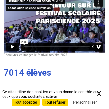
Découvrez en images le festival scolaire 2025
7014 élèves
professeur·es et intervenant·es rassemblé·es à
Ce site utilise des cookies et vous donne le contrôle sur
X
Ma
l’
Institut de
physique du globe de Paris (IPGP)
, au
ceux que vous souhaitez activer
Synchrotron SOLEIL, au MNHN, à l’Université Paris
Tout accepter
Tout refuser
Personnaliser
Cité, en ligne et au travers des trois projets de Jurys
scolaires.