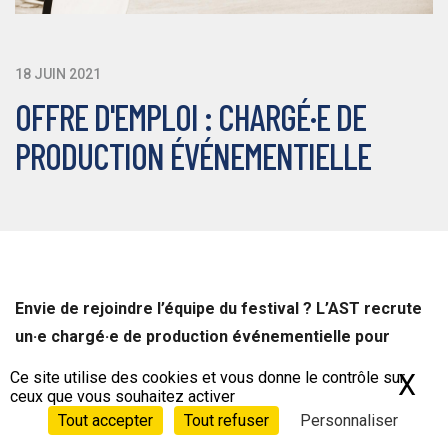
18 JUIN 2021
OFFRE D'EMPLOI : CHARGÉ·E DE
PRODUCTION ÉVÉNEMENTIELLE
Envie de rejoindre l’équipe du festival ? L’AST recrute
un·e chargé·e de production événementielle pour
l’organisation du festival Pariscience 2021.
Ce site utilise des cookies et vous donne le contrôle sur
X
Ma
ceux que vous souhaitez activer
Tout accepter
Tout refuser
Personnaliser
Sous la responsabilité de la Déléguée générale, elle.il sera