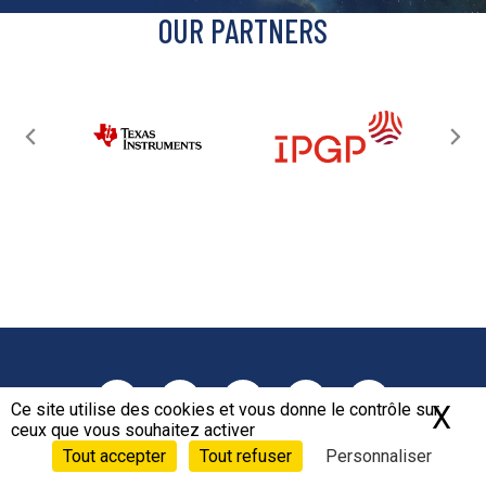
OUR PARTNERS
Follow Pariscience on social n
Ce site utilise des cookies et vous donne le contrôle sur
X
Ma
Facebook
Instagram
Vimeo
Linkedin
Youtube
ceux que vous souhaitez activer
Tout accepter
Tout refuser
Personnaliser
SUBSCRIBE TO OUR NEWSLETTER