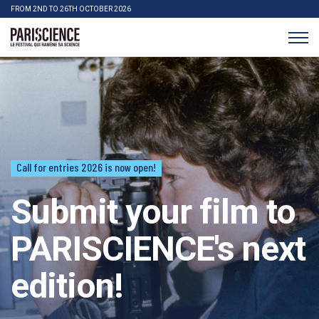
>Go to content
Panneau de gestion des cookies
FROM 2ND TO 26TH OCTOBER 2026
Pariscience
Call for entries 2026 is now open!
Submit your film to
PARISCIENCE's next
edition!