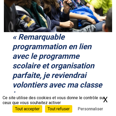
« Remarquable
programmation
en lien
avec le programme
scolaire
et organisation
parfaite, je reviendrai
volontiers avec ma classe
! »
Ce site utilise des cookies et vous donne le contrôle sur
X
Ma
ceux que vous souhaitez activer
Tout accepter
Tout refuser
Personnaliser
Maxime.W
, professeur d’une classe de collège