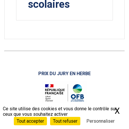
scolaires
PRIX DU JURY EN HERBE
Ce site utilise des cookies et vous donne le contrôle sur
X
Ma
Remis par le Jury en Herbe et l’OFB, le prix doté de 2 000€
ceux que vous souhaitez activer
est décerné à :
Tout accepter
Tout refuser
Personnaliser