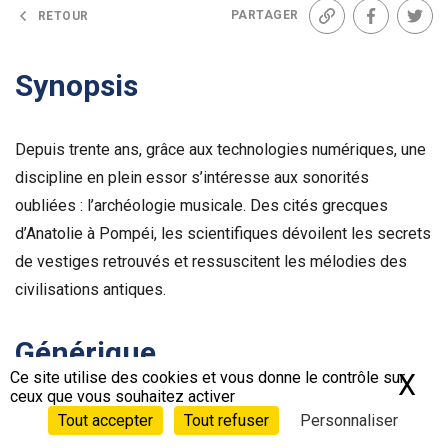
PARTAGER
RETOUR
Lien
Facebook
Twit
Synopsis
Depuis trente ans, grâce aux technologies numériques, une
discipline en plein essor s’intéresse aux sonorités
oubliées : l’archéologie musicale. Des cités grecques
d’Anatolie à Pompéi, les scientifiques dévoilent les secrets
de vestiges retrouvés et ressuscitent les mélodies des
civilisations antiques.
Générique
Ce site utilise des cookies et vous donne le contrôle sur
X
Ma
ceux que vous souhaitez activer
Réalisé par :
Tout accepter
Tout refuser
Personnaliser
Bernard George