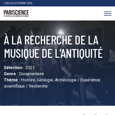
>Aller au contenu
Panneau de gestion des cookies
2 AU 26 OCTOBRE 2026
Pariscience
À LA RECHERCHE DE LA
MUSIQUE DE L'ANTIQUITÉ
Sélection :
2021
Genre :
Documentaire
Thème :
Histoire, Géologie, Archéologie / Expérience
scientifique / Recherche