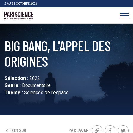
>Aller au contenu
Panneau de gestion des cookies
2 AU 26 OCTOBRE 2026
Pariscience
BIG BANG, L'APPEL DES
ORIGINES
Sélection :
2022
Genre :
Documentaire
Thème :
Sciences de l'espace
PARTAGER
RETOUR