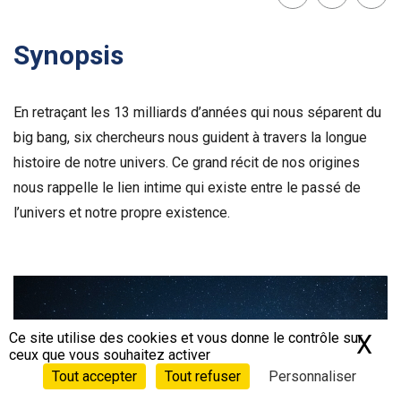
Lien
Facebook
Twit
Synopsis
En retraçant les 13 milliards d’années qui nous séparent du
big bang, six chercheurs nous guident à travers la longue
histoire de notre univers. Ce grand récit de nos origines
nous rappelle le lien intime qui existe entre le passé de
l’univers et notre propre existence.
Voir la bande-annonce
Ce site utilise des cookies et vous donne le contrôle sur
X
Ma
ceux que vous souhaitez activer
Tout accepter
Tout refuser
Personnaliser