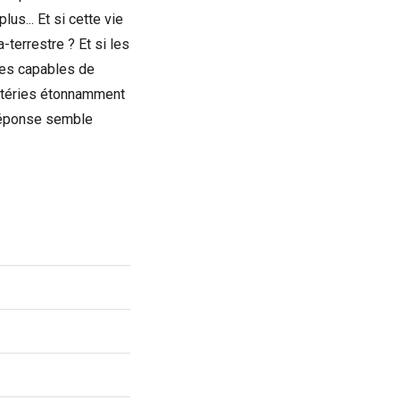
us... Et si cette vie
terrestre ? Et si les
res capables de
actéries étonnamment
 réponse semble