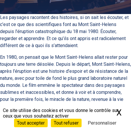
Les paysages racontent des histoires, si on sait les écouter, et
c’est ce que des scientifiques font au Mont Saint-Helens
depuis l’éruption catastrophique du 18 mai 1980. Écouter,
regarder et apprendre. Et ce qu’ils ont appris est radicalement
différent de ce à quoi ils s’attendaient.
En 1980, on pensait que le Mont Saint-Helens allait rester pour
toujours une terre désolée. Depuis le départ, Mont Saint-Helens,
après l’éruption est une histoire d’espoir et de résistance de la
nature, avec pour toile de fond le plus grand laboratoire naturel
du monde. Le film emmène le spectateur dans des paysages
sublimes et inaccessibles, et donne à voir et à comprendre,
pour la première fois, le miracle de la nature, revenue à la vie
ces trente dernières années.
Ce site utilise des cookies et vous donne le contrôle sur
X
Ma
ceux que vous souhaitez activer
Le paysage volcanique du Mont Saint-Helens reprend vie grâce
Tout accepter
Tout refuser
Personnaliser
aux étroites relations qui existent entre les plantes, les animaux