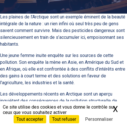
Les plaines de l’Arctique sont un exemple éminent de la beauté
intégrale de la nature : un rien infini où seul très peu de gens
savent comment survivre. Mais des pesticides dangereux sont
silencieusement en train de s’accumuler ici, empoisonnant ses
habitants.
Une jeune femme inuite enquête sur les sources de cette
pollution. Son enquête la mène en Asie, en Amérique du Sud et
en Afrique, où elle est confrontée à des conflits d’intérêts entre
des gains à court terme et des solutions en faveur de
l’agriculture, les industries et la santé.
Les développements récents en Arctique sont un aperçu
inquiétant des conséquences de la pollution structurelle de
Ce site utilise des cookies et vous donne le contrôle sur
X
Ma
l’environnement à travers le monde.
ceux que vous souhaitez activer
Tout accepter
Tout refuser
Personnaliser