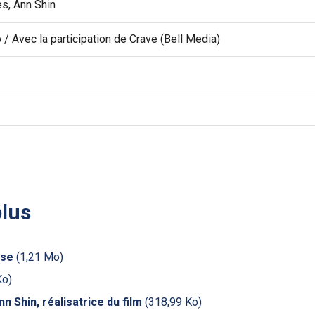
s, Ann Shin
/ Avec la participation de Crave (Bell Media)
plus
sse
(1,21 Mo)
Ko)
n Shin, réalisatrice du film
(318,99 Ko)