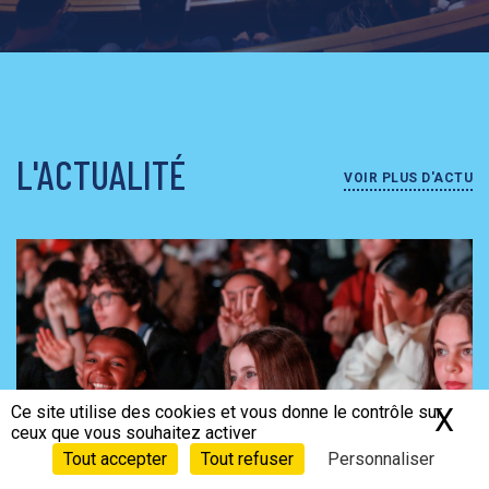
L'ACTUALITÉ
VOIR PLUS D'ACTU
Ce site utilise des cookies et vous donne le contrôle sur
X
Ma
ceux que vous souhaitez activer
Tout accepter
Tout refuser
Personnaliser