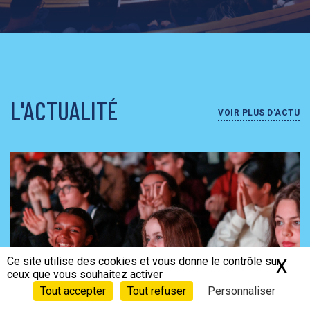
L'ACTUALITÉ
VOIR PLUS D'ACTU
Ce site utilise des cookies et vous donne le contrôle sur
X
Ma
ceux que vous souhaitez activer
Tout accepter
Tout refuser
Personnaliser