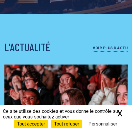
L'ACTUALITÉ
VOIR PLUS D'ACTU
Ce site utilise des cookies et vous donne le contrôle sur
X
Ma
ceux que vous souhaitez activer
Tout accepter
Tout refuser
Personnaliser