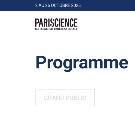
>Aller au contenu
Panneau de gestion des cookies
2 AU 26 OCTOBRE 2026
Pariscience
Programme
GRAND PUBLIC