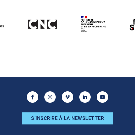
ur les réseaux sociaux
Facebook
Instagram
Vimeo
Linkedin
Youtube
S'INSCRIRE À LA NEWSLETTER