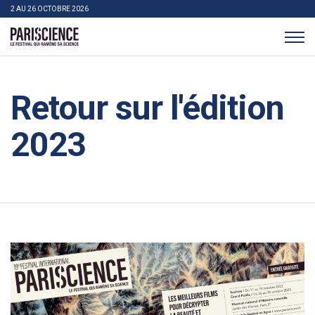
>Aller au contenu
Panneau de gestion des cookies
2 AU 26 OCTOBRE 2026
Pariscience
Retour sur l'édition
2023